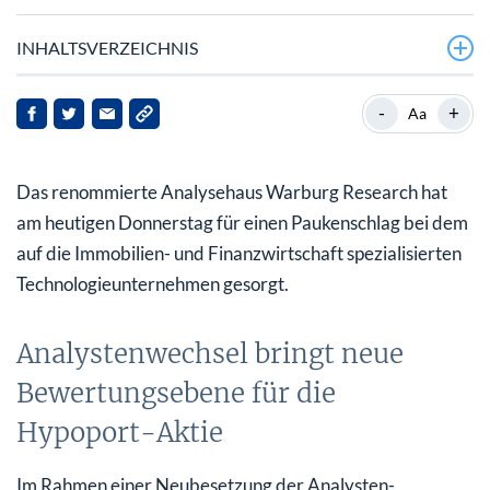
INHALTSVERZEICHNIS
Analystenwechsel bringt neue Bewertungsebene für die
-
+
Aa
Hypoport-Aktie
Kurs der SDAX-Aktie im freien Fall: Eine antizyklische
Das renommierte Analysehaus Warburg Research hat
Chance?
am heutigen Donnerstag für einen Paukenschlag bei dem
Fazit für internationale Anleger: Überwiegt das
auf die Immobilien- und Finanzwirtschaft spezialisierten
Aufwärtspotenzial?
Technologieunternehmen gesorgt.
Analystenwechsel bringt neue
Bewertungsebene für die
Hypoport-Aktie
Im Rahmen einer Neubesetzung der Analysten-