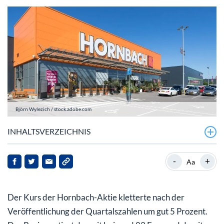
Björn Wylezich / stock.adobe.com
INHALTSVERZEICHNIS
Hornbach: Umsatz in Ordnung, Gewinn überzeugt
-
+
Aa
Hornbach-Aktie: Gute Performance – und jetzt?
Der Kurs der Hornbach-Aktie kletterte nach der
Veröffentlichung der Quartalszahlen um gut 5 Prozent.