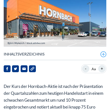
Björn Wylezich / stock.adobe.com
INHALTSVERZEICHNIS
Hornbach mit durchwachsenen Q3-Zahlen
-
+
Aa
Hornbach-Aktie: Das ist ein echter Dämpfer
Der Kurs der Hornbach-Aktie ist nach der Präsentation
der Quartalszahlen zum heutigen Handelsstart in einem
schwachen Gesamtmarkt um rund 10 Prozent
eingebrochen und notiert aktuell bei knapp 75 Euro