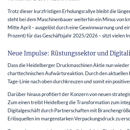
Trotz dieser kurzfristigen Erholungsrallye bleibt die länge
steht bei dem Maschinenbauer weiterhin ein Minus von kn
Mitte April – ausgelöst durch eine Gewinnwarnung und ei
Prozent) für das Geschäftsjahr 2025/2026 – sitzt vielen I
Neue Impulse: Rüstungssektor und Digital
Dass die Heidelberger Druckmaschinen Aktie nun wieder so
charttechnischen Aufwärtsreaktion. Durch den aktuellen K
Tage-Linie nach oben durchkreuzen und somit ein positives,
Darüber hinaus profitiert der Konzern von neuen strategi
Zum einen treibt Heidelberg die Transformation zum inte
Digitalgeschäft durch Partnerschaften mit Branchengrößen
Erlösquellen im margenstarken Verpackungsdruck zu ersc