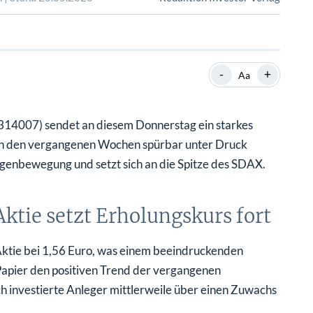
SHOP
SHOP
WEBINARE
WEBINARE
RATGEBER
RATGEBER
-
+
Aa
SHOP
WEBINARE
RATGEBER
14007) sendet an diesem Donnerstag ein starkes
in den vergangenen Wochen spürbar unter Druck
Gegenbewegung und setzt sich an die Spitze des SDAX.
tie setzt Erholungskurs fort
ktie bei 1,56 Euro, was einem beeindruckenden
 Papier den positiven Trend der vergangenen
h investierte Anleger mittlerweile über einen Zuwachs