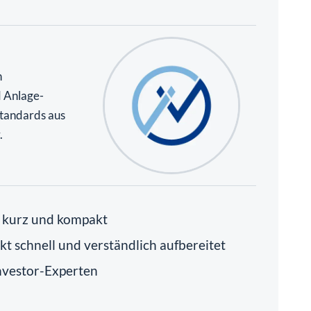
n
d Anlage-
standards aus
.
- kurz und kompakt
t schnell und verständlich aufbereitet
nvestor-Experten