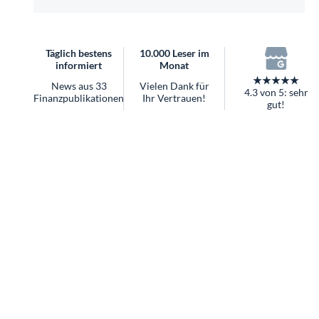
überhaupt?
Worauf Sie bei ETFs achten sollten
Täglich bestens
10.000 Leser im
informiert
Monat
★★★★★
News aus 33
Vielen Dank für
4.3 von 5: sehr
Finanzpublikationen
Ihr Vertrauen!
gut!