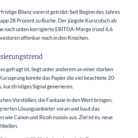
rfristige Bilanz vorerst getrübt: Seit Beginn des Jahres
app 28 Prozent zu Buche. Der jüngste Kursrutsch ab
ne nach unten korrigierte EBITDA-Marge (rund 6,6
nvestoren offenbar noch in den Knochen.
isierungstrend
 gefragt ist, liegt unter anderem an einer starken
urssprung konnte das Papier die viel beachtete 20-
 kurzfristiges Signal generieren.
schen Vorstößen, die Fantasie in den Wert bringen.
grierten Lösungsanbieter voran und baut das
 wie Canon und Ricoh massiv aus. Ziel ist es, neue
hließen.