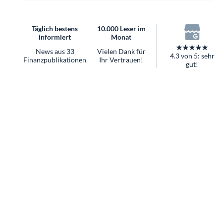
überhaupt?
Worauf Sie bei ETFs achten sollten
Täglich bestens
10.000 Leser im
informiert
Monat
★★★★★
News aus 33
Vielen Dank für
4.3 von 5: sehr
Finanzpublikationen
Ihr Vertrauen!
gut!