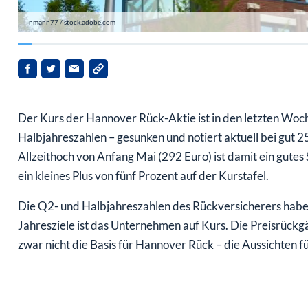
nmann77 / stock.adobe.com
Der Kurs der Hannover Rück-Aktie ist in den letzten Woc
Halbjahreszahlen – gesunken und notiert aktuell bei gut 2
Allzeithoch von Anfang Mai (292 Euro) ist damit ein gutes 
ein kleines Plus von fünf Prozent auf der Kurstafel.
Die Q2- und Halbjahreszahlen des Rückversicherers habe
Jahresziele ist das Unternehmen auf Kurs. Die Preisrück
zwar nicht die Basis für Hannover Rück – die Aussichten f