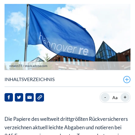
nmann77 / stock.adobe.com
INHALTSVERZEICHNIS
Rückenwind durch entspannte Großschadenlage
-
+
Aa
Erneuerungsrunde und potenzielle Überraschungen
Die Papiere des weltweit drittgrößten Rückversicherers
Fazit für Anleger der Hannover Rück Aktie
verzeichnen aktuell leichte Abgaben und notieren bei