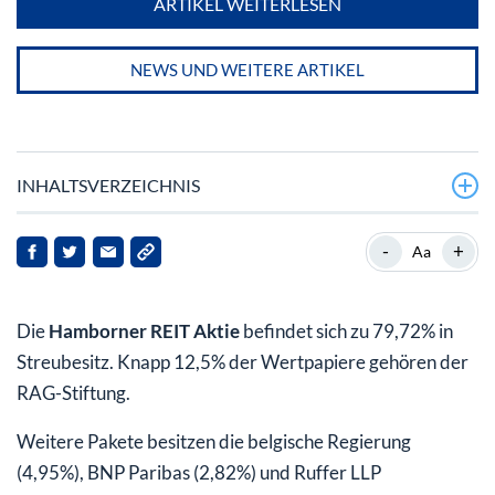
ARTIKEL WEITERLESEN
NEWS UND WEITERE ARTIKEL
INHALTSVERZEICHNIS
Hamborner REIT: Aktienbeteiligung auf dem
-
+
Aa
Immobiliensektor
Klare Zielsetzungen und Vorgaben
Die
Hamborner REIT Aktie
befindet sich zu 79,72% in
Die Geschichte der Hamborner REIT Aktie
Streubesitz. Knapp 12,5% der Wertpapiere gehören der
RAG-Stiftung.
Aktuelle Unternehmenskennzahlen der Hamborner
REIT AG (Stand 2018)
Weitere Pakete besitzen die belgische Regierung
(4,95%), BNP Paribas (2,82%) und Ruffer LLP
Hamborner REIT: Dividendenzahlungen