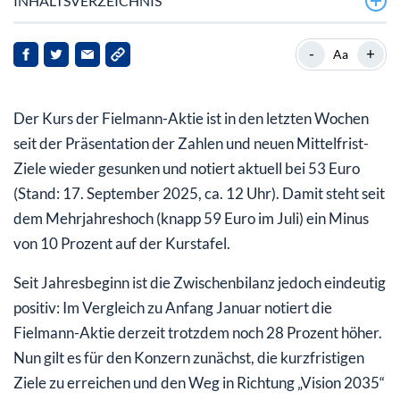
INHALTSVERZEICHNIS
Fielmann: Das sind die ehrgeizigen Ziele
-
+
Aa
Fielmann-Aktie: Ist hier noch Spielraum?
Der Kurs der Fielmann-Aktie ist in den letzten Wochen
seit der Präsentation der Zahlen und neuen Mittelfrist-
Ziele wieder gesunken und notiert aktuell bei 53 Euro
(Stand: 17. September 2025, ca. 12 Uhr). Damit steht seit
dem Mehrjahreshoch (knapp 59 Euro im Juli) ein Minus
von 10 Prozent auf der Kurstafel.
Seit Jahresbeginn ist die Zwischenbilanz jedoch eindeutig
positiv: Im Vergleich zu Anfang Januar notiert die
Fielmann-Aktie derzeit trotzdem noch 28 Prozent höher.
Nun gilt es für den Konzern zunächst, die kurzfristigen
Ziele zu erreichen und den Weg in Richtung „Vision 2035“