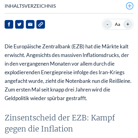
INHALTSVERZEICHNIS
Zinsentscheid der EZB: Kampf gegen die Inflation
-
+
Aa
Ölpreis im Sinkflug: Frieden im Iran-Konflikt?
Die Europäische Zentralbank (EZB) hat die Märkte kalt
DAX und Euro reagieren positiv auf die Zinswende
erwischt. Angesichts des massiven Inflationsdrucks, der
in den vergangenen Monaten vor allem durch die
explodierenden Energiepreise infolge des Iran-Kriegs
angefacht wurde, zieht die Notenbank nun die Reißleine.
Zum ersten Mal seit knapp drei Jahren wird die
Geldpolitik wieder spürbar gestrafft.
Zinsentscheid der EZB: Kampf
gegen die Inflation