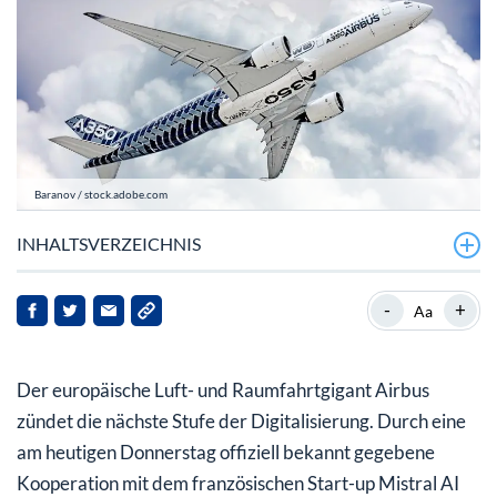
Baranov / stock.adobe.com
INHALTSVERZEICHNIS
Strategische Allianz zwischen Airbus und Mistral AI
-
+
Aa
Marktreaktion: Airbus-Aktie (ISIN: NL0000235190) im
Fokus
Der europäische Luft- und Raumfahrtgigant Airbus
zündet die nächste Stufe der Digitalisierung. Durch eine
am heutigen Donnerstag offiziell bekannt gegebene
Kooperation mit dem französischen Start-up Mistral AI