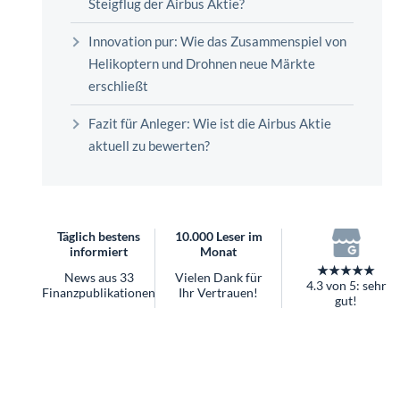
überhaupt?
Worauf Sie bei ETFs achten sollten
Innovation pur: Wie das Zusammenspiel von
Helikoptern und Drohnen neue Märkte
erschließt
Fazit für Anleger: Wie ist die Airbus Aktie
aktuell zu bewerten?
Täglich bestens
10.000 Leser im
informiert
Monat
★★★★★
News aus 33
Vielen Dank für
4.3 von 5: sehr
Finanzpublikationen
Ihr Vertrauen!
gut!