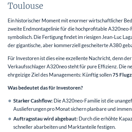
Toulouse
Ein historischer Moment mit enormer wirtschaftlicher Bede
zweite Endmontagelinie für die hochprofitable A320neo-Fa
symbolisch. Die Fertigung findet im riesigen Jean-Luc Lag
der gigantische, aber kommerziell gescheiterte A380 geb
Für Investoren ist dies eine exzellente Nachricht, denn 
Verkaufsschlager A320neo steht für pure Effizienz. Die neu
ehrgeizige Ziel des Managements: Künftig sollen
75 Flugz
Was bedeutet das für Investoren?
Starker Cashflow:
Die A320neo-Familie ist die unang
Auslieferungen pro Monat sichern planbare und imme
Auftragsstau wird abgebaut:
Durch die erhöhte Kapaz
schneller abarbeiten und Marktanteile festigen.