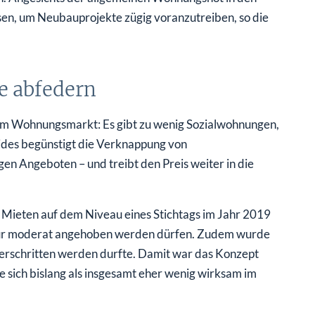
en, um Neubauprojekte zügig voranzutreiben, so die
e abfedern
le am Wohnungsmarkt: Es gibt zu wenig Sozialwohnungen,
des begünstigt die Verknappung von
 Angeboten – und treibt den Preis weiter in die
 Mieten auf dem Niveau eines Stichtags im Jahr 2019
r nur moderat angehoben werden dürfen. Zudem wurde
erschritten werden durfte. Damit war das Konzept
 sich bislang als insgesamt eher wenig wirksam im