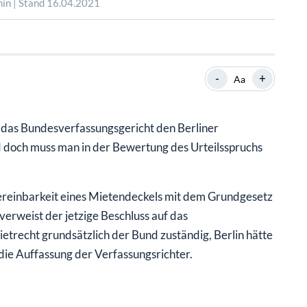
SHOP
SHOP
WEBINARE
WEBINARE
RATGEBER
RATGEBER
-
+
Aa
SHOP
WEBINARE
RATGEBER
t das Bundesverfassungsgericht den Berliner
nd doch muss man in der Bewertung des Urteilsspruchs
Vereinbarkeit eines Mietendeckels mit dem Grundgesetz
verweist der jetzige Beschluss auf das
trecht grundsätzlich der Bund zuständig, Berlin hätte
 die Auffassung der Verfassungsrichter.