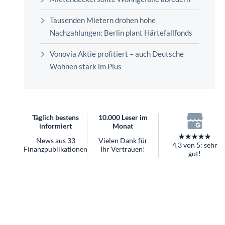
überhaupt?
Tausenden Mietern drohen hohe
Worauf Sie bei ETFs achten sollten
Nachzahlungen: Berlin plant Härtefallfonds
Vonovia Aktie profitiert – auch Deutsche
Wohnen stark im Plus
Täglich bestens
10.000 Leser im
informiert
Monat
★★★★★
News aus 33
Vielen Dank für
4.3 von 5: sehr
Finanzpublikationen
Ihr Vertrauen!
gut!