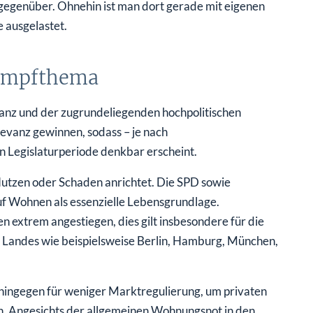
 gegenüber. Ohnehin ist man dort gerade mit eigenen
 ausgelastet.
ampfthema
sanz und der zugrundeliegenden hochpolitischen
vanz gewinnen, sodass – je nach
n Legislaturperiode denkbar erscheint.
Nutzen oder Schaden anrichtet. Die SPD sowie
f Wohnen als essenzielle Lebensgrundlage.
 extrem angestiegen, dies gilt insbesondere für die
 Landes wie beispielsweise Berlin, Hamburg, München,
hingegen für weniger Marktregulierung, um privaten
en. Angesichts der allgemeinen Wohnungsnot in den