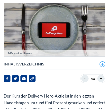
Ralf / stock.adobe.com
INHALTSVERZEICHNIS
Deliver Hero mit Umsatz- und Ergebniswachstum
-
+
Aa
Delivery Hero-Aktie: Hier sind Chancen vorhanden
Der Kurs der Delivery Hero-Aktie ist in den letzten
Handelstagen um rund fünf Prozent gesunken und notiert