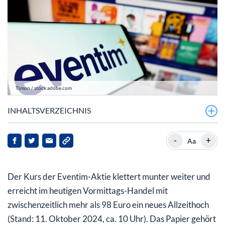
Timon / stock.adobe.com
INHALTSVERZEICHNIS
Eventim mit optimistischer Prognose – wird es bald
-
+
Aa
konkreter?
Eventim-Aktie: Nur eine Richtung
Der Kurs der Eventim-Aktie klettert munter weiter und
erreicht im heutigen Vormittags-Handel mit
zwischenzeitlich mehr als 98 Euro ein neues Allzeithoch
(Stand: 11. Oktober 2024, ca. 10 Uhr). Das Papier gehört