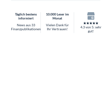
überhaupt?
Worauf Sie bei ETFs achten sollten
Täglich bestens
10.000 Leser im
informiert
Monat
★★★★★
News aus 33
Vielen Dank für
4.3 von 5: sehr
Finanzpublikationen
Ihr Vertrauen!
gut!