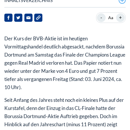
INHALTSVERZEICHNIS
Borussia Dortmund verpasst den Sieg
-
+
Aa
BVB-Aktie: Was jetzt wichtig wird und was das für
Anleger heißt
Der Kurs der BVB-Aktie ist im heutigen
Vormittagshandel deutlich abgesackt, nachdem Borussia
Dortmund am Samstag das Finale der Champions League
gegen Real Madrid verloren hat. Das Papier notiert nun
wieder unter der Marke von 4 Euro und gut 7 Prozent
tiefer als vergangenen Freitag (Stand: 03. Juni 2024, ca.
10 Uhr).
Seit Anfang des Jahres steht noch ein kleines Plus auf der
Kurstafel, denn der Einzug in das CL-Finale hatte der
Borussia Dortmund-Aktie Auftrieb gegeben. Doch im
Hinblick auf den Jahreschart (minus 11 Prozent) zeigt