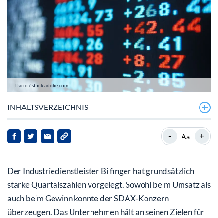
Dario / stock.adobe.com
INHALTSVERZEICHNIS
Bilfinger präsentiert gute Quartalszahlen
-
+
Aa
Bilfinger-Aktie: Darauf sollten Anleger achten
Der Industriedienstleister Bilfinger hat grundsätzlich
starke Quartalszahlen vorgelegt. Sowohl beim Umsatz als
auch beim Gewinn konnte der SDAX-Konzern
überzeugen. Das Unternehmen hält an seinen Zielen für