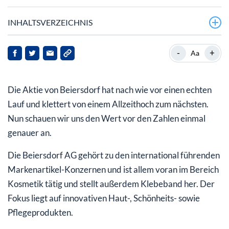
INHALTSVERZEICHNIS
Allgemein läuft es im DAX rund
-
+
Aa
Zahlen beflügelten den Kurs zusätzlich
Die Aktie von Beiersdorf hat nach wie vor einen echten
Gute Aussichten für 2023
Lauf und klettert von einem Allzeithoch zum nächsten.
Dividende stets gleichbleibend
Nun schauen wir uns den Wert vor den Zahlen einmal
genauer an.
Die Beiersdorf AG gehört zu den international führenden
Markenartikel-Konzernen und ist allem voran im Bereich
Kosmetik tätig und stellt außerdem Klebeband her. Der
Fokus liegt auf innovativen Haut-, Schönheits- sowie
Pflegeprodukten.