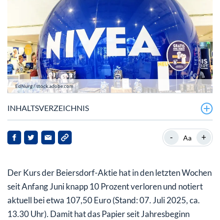
EdNurg / stock.adobe.com
INHALTSVERZEICHNIS
Beiersdorf mit ordentlichem Auftakt und bestätigter
-
+
Aa
Prognose
Beiersdorf-Aktie: Keine gute Phase, aber durchaus
Der Kurs der Beiersdorf-Aktie hat in den letzten Wochen
Chancen
seit Anfang Juni knapp 10 Prozent verloren und notiert
aktuell bei etwa 107,50 Euro (Stand: 07. Juli 2025, ca.
13.30 Uhr). Damit hat das Papier seit Jahresbeginn