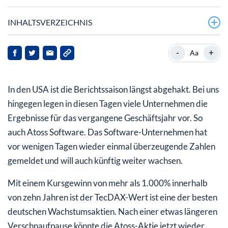
INHALTSVERZEICHNIS
Atoss Software: Spezialist für Personal-Software
-
+
Aa
2024 war das 19. Rekordjahr in Folge
In den USA ist die Berichtssaison längst abgehakt. Bei uns
Aufwärtstrend vor der Fortsetzung
hingegen legen in diesen Tagen viele Unternehmen die
Ergebnisse für das vergangene Geschäftsjahr vor. So
auch Atoss Software. Das Software-Unternehmen hat
vor wenigen Tagen wieder einmal überzeugende Zahlen
gemeldet und will auch künftig weiter wachsen.
Mit einem Kursgewinn von mehr als 1.000% innerhalb
von zehn Jahren ist der TecDAX-Wert ist eine der besten
deutschen Wachstumsaktien. Nach einer etwas längeren
Verschnaufpause könnte die Atoss-Aktie jetzt wieder