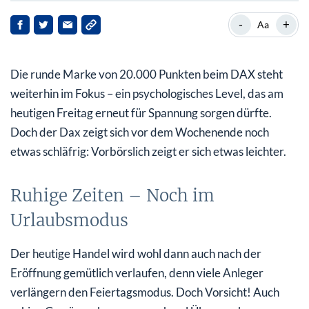
Ruhige Zeiten – Noch im Urlaubsmodus
-
+
Aa
Rückblick auf die Wall Street
Die runde Marke von 20.000 Punkten beim DAX steht
Tesla & Apple: Tech-Titanen unter Druck
weiterhin im Fokus – ein psychologisches Level, das am
Fernost: Südkorea hebt die Stimmung
heutigen Freitag erneut für Spannung sorgen dürfte.
Doch der Dax zeigt sich vor dem Wochenende noch
Fazit für heute: Ein Mix aus Spannung und Entspannung
etwas schläfrig: Vorbörslich zeigt er sich etwas leichter.
Ruhige Zeiten – Noch im
Urlaubsmodus
Der heutige Handel wird wohl dann auch nach der
Eröffnung gemütlich verlaufen, denn viele Anleger
verlängern den Feiertagsmodus. Doch Vorsicht! Auch