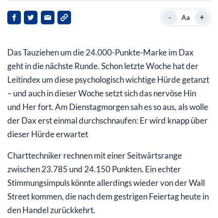
Unternehmensnachrichten & Einzelaktien
-
+
Aa
Politischer Einfluss
Das Tauziehen um die 24.000-Punkte-Marke im Dax
Fazit
geht in die nächste Runde. Schon letzte Woche hat der
Leitindex um diese psychologisch wichtige Hürde getanzt
– und auch in dieser Woche setzt sich das nervöse Hin
und Her fort. Am Dienstagmorgen sah es so aus, als wolle
der Dax erst einmal durchschnaufen: Er wird knapp über
dieser Hürde erwartet
Charttechniker rechnen mit einer Seitwärtsrange
zwischen 23.785 und 24.150 Punkten. Ein echter
Stimmungsimpuls könnte allerdings wieder von der Wall
Street kommen, die nach dem gestrigen Feiertag heute in
den Handel zurückkehrt.