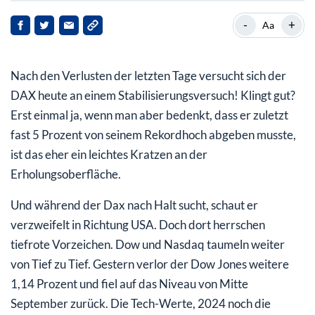
Unternehmensmeldungen: Wer überlebt das
-
+
Aa
Börsengewitter?
Nach den Verlusten der letzten Tage versucht sich der
DAX heute an einem Stabilisierungsversuch! Klingt gut?
Erst einmal ja, wenn man aber bedenkt, dass er zuletzt
fast 5 Prozent von seinem Rekordhoch abgeben musste,
ist das eher ein leichtes Kratzen an der
Erholungsoberfläche.
Und während der Dax nach Halt sucht, schaut er
verzweifelt in Richtung USA. Doch dort herrschen
tiefrote Vorzeichen. Dow und Nasdaq taumeln weiter
von Tief zu Tief. Gestern verlor der Dow Jones weitere
1,14 Prozent und fiel auf das Niveau von Mitte
September zurück. Die Tech-Werte, 2024 noch die