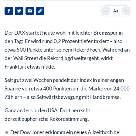
Unternehmensnachrichten & Einzelaktien
-
+
Aa
Politik & Märkte – Einfluss mit Spannung
Der DAX startet heute wohl mit leichter Bremsspur in
Fazit des Tages
den Tag: Er wird rund 0,2 Prozent tiefer taxiert – also
etwa 500 Punkte unter seinem Rekordhoch. Während an
der Wall Street die Rekordjagd weitergeht, wirkt
Frankfurt etwas müde.
Seit gut zwei Wochen pendelt der Index in einer engen
Spanne von etwa 400 Punkten um die Marke von 24.000
Zählern – also Seitwärtsbewegung mit Handbremse.
Ganz anders in den USA: Dort herrscht
derzeit euphorische Rekordstimmung.
Der Dow Jones erklomm ein neues Allzeithoch bei