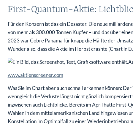
First-Quantum-Aktie: Lichtbli
Für den Konzern ist das ein Desaster. Die neue milliarde
von mehr als 300.000 Tonnen Kupfer – und das über einen 
2023 war Cobre Panama für knapp die Hälfte der Umsätze
Wunder also, dass die Aktie im Herbst crashte (Chart in E
www.aktienscreener.com
Was Sie im Chart aber auch schnell erkennen können: Der T
wenngleich die Verluste längst nicht gänzlich kompensier
inzwischen auch Lichtblicke. Bereits im April hatte First
Wahlen in dem mittelamerikanischen Land hingewiesen und
Konstellation im Optimalfall zu einer Wiederinbetriebn