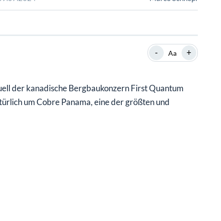
SHOP
SHOP
WEBINARE
WEBINARE
RATGEBER
RATGEBER
-
+
Aa
SHOP
WEBINARE
RATGEBER
tuell der kanadische Bergbaukonzern First Quantum
atürlich um Cobre Panama, eine der größten und