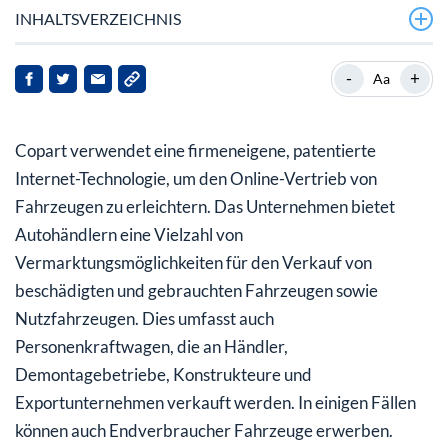
INHALTSVERZEICHNIS
Umsatz und Gewinn liegen über den
-
+
Aa
Analystenerwartungen
Auch die Halbjahreszahlen können sich sehen lassen
Copart verwendet eine firmeneigene, patentierte
Aktie weiter im langfristigen Aufwärtstrend
Internet-Technologie, um den Online-Vertrieb von
Fahrzeugen zu erleichtern. Das Unternehmen bietet
Kurspotenzial bis 70 US$
Autohändlern eine Vielzahl von
Vermarktungsmöglichkeiten für den Verkauf von
beschädigten und gebrauchten Fahrzeugen sowie
Nutzfahrzeugen. Dies umfasst auch
Personenkraftwagen, die an Händler,
Demontagebetriebe, Konstrukteure und
Exportunternehmen verkauft werden. In einigen Fällen
können auch Endverbraucher Fahrzeuge erwerben.