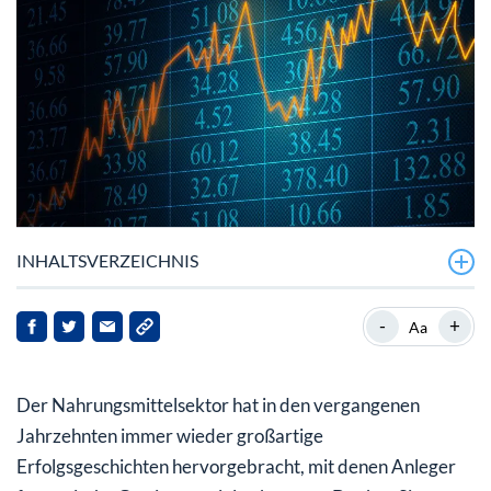
INHALTSVERZEICHNIS
Chipotle Mexican Grill: Vorreiter des „Casual Food”
-
+
Aa
Globale Expansion läuft
Der Nahrungsmittelsektor hat in den vergangenen
Analystenerwartungen übertroffen
Jahrzehnten immer wieder großartige
Imposanter Aufwärtstrend vor der Fortsetzung
Erfolgsgeschichten hervorgebracht, mit denen Anleger