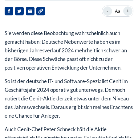
Cenit: Mittelständischer IT- und Software-Spezialist
-
+
Aa
mit Potenzial
Zweistelliges Umsatzwachstum im 1. Halbjahr 2024
Sie werden diese Beobachtung wahrscheinlich auch
Positive Prognose für 2024 und darüber hinaus
gemacht haben: Deutsche Nebenwerte haben es im
bisherigen Jahresverlauf 2024 mehrheitlich schwer an
der Börse. Diese Schwäche passt oft nicht zu der
positiven operativen Entwicklung der Unternehmen.
So ist der deutsche IT- und Software-Spezialist Cenit im
Geschäftsjahr 2024 operativ gut unterwegs. Dennoch
notiert die Cenit-Aktie derzeit etwas unter dem Niveau
des Jahreswechsels. Daraus ergibt sich meines Erachtens
eine Chance für Anleger.
Auch Cenit-Chef Peter Schneck hält die Aktie
offensichtlich für günstig bewertet. Er kaufte kürzlich für