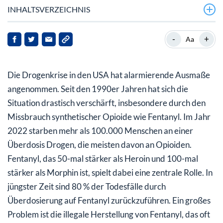
INHALTSVERZEICHNIS
Camurus: Führend in der Medizintechnologie
-
+
Aa
Buvidal und Brixadi: Zwei Hoffnungsträger
Die Drogenkrise in den USA hat alarmierende Ausmaße
Ein Blick in die Zukunft
angenommen. Seit den 1990er Jahren hat sich die
Fazit
Situation drastisch verschärft, insbesondere durch den
Missbrauch synthetischer Opioide wie Fentanyl. Im Jahr
2022 starben mehr als 100.000 Menschen an einer
Überdosis Drogen, die meisten davon an Opioiden.
Fentanyl, das 50-mal stärker als Heroin und 100-mal
stärker als Morphin ist, spielt dabei eine zentrale Rolle. In
jüngster Zeit sind 80 % der Todesfälle durch
Überdosierung auf Fentanyl zurückzuführen. Ein großes
Problem ist die illegale Herstellung von Fentanyl, das oft