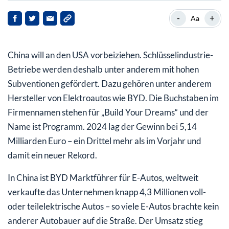
BYD lässt die Herzen technik-affiner Fahrer
-
+
Aa
höherschlagen
Bewertung als Autobauer oder Tech-Firma?
China will an den USA vorbeiziehen. Schlüsselindustrie-
Teurer als Autobauer, aber nicht allzu teuer und deutlich
Betriebe werden deshalb unter anderem mit hohen
wachstumsstärker
Subventionen gefördert. Dazu gehören unter anderem
Hersteller von Elektroautos wie BYD. Die Buchstaben im
Firmennamen stehen für „Build Your Dreams“ und der
Name ist Programm. 2024 lag der Gewinn bei 5,14
Milliarden Euro – ein Drittel mehr als im Vorjahr und
damit ein neuer Rekord.
In China ist BYD Marktführer für E-Autos, weltweit
verkaufte das Unternehmen knapp 4,3 Millionen voll-
oder teilelektrische Autos – so viele E-Autos brachte kein
anderer Autobauer auf die Straße. Der Umsatz stieg