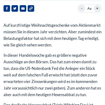
Die Wetten am Terminmarkt werden abgerechnet
-
+
Aa
Dreifacher Hexensabbat = Tag der Entscheidungen
Auf kurzfristige Weihnachtsgeschenke vom Aktienmarkt
Ignorieren Sie die kurzfristigen Schwankungen
müssen Sie in diesem Jahr verzichten. Aber zumindest ein
Belastungsfaktor hat sich mit dem heutigen Tag erledigt,
wie Sie gleich sehen werden.
In dieser Handelswoche gab es größere negative
Ausschläge an den Börsen. Das hat zum einen damit zu
tun, dass die US-Notenbank Fed die Anleger ein Stück
weit auf dem falschen Fuß erwischt hat (statt den zuvor
erwarteten vier Zinssenkungen wird es im kommenden
Jahr voraussichtlich nur zwei geben). Zum anderen hat es
aber auch mit dem heutigen Hexensabbat zu tun.
Der dreifache Hexensabbat (Triple Witching Day) ist