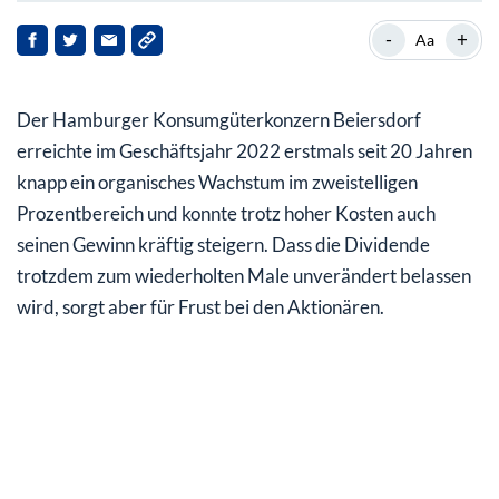
Stärkstes Wachstum seit langem
-
+
Aa
Umsatzzuwächse in allen Konzernbereichen und
Märkten
Der Hamburger Konsumgüterkonzern Beiersdorf
Gewinnzahlen im Bereich der Erwartungen
erreichte im Geschäftsjahr 2022 erstmals seit 20 Jahren
knapp ein organisches Wachstum im zweistelligen
Stabile Dividende und vorsichtiger Ausblick verärgern
Prozentbereich und konnte trotz hoher Kosten auch
Anleger
seinen Gewinn kräftig steigern. Dass die Dividende
trotzdem zum wiederholten Male unverändert belassen
wird, sorgt aber für Frust bei den Aktionären.