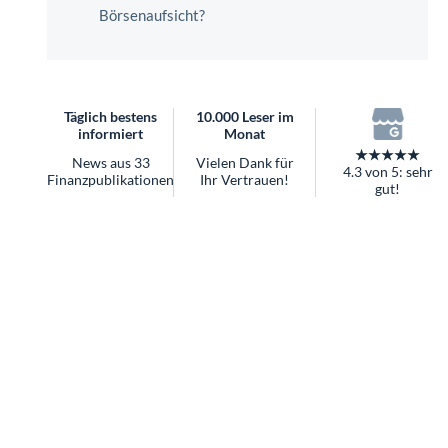
überhaupt?
Börsenaufsicht?
Worauf Sie bei ETFs achten sollten
Täglich bestens
10.000 Leser im
informiert
Monat
★★★★★
News aus 33
Vielen Dank für
4.3 von 5: sehr
Finanzpublikationen
Ihr Vertrauen!
gut!