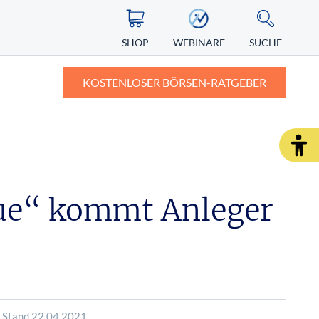
SHOP
WEBINARE
SUCHE
KOSTENLOSER BÖRSEN-RATGEBER
ASIEN
ZERTIFIKATE
ALTERNATIVE ENERGIEN
ngst vor
Nikkei
Knock-out-Zertifikate: Definition und
Erklärung
gue“ kommt Anleger
Nintendo Aktie
r Depot
Faktorzertifikate – der neue Standard?
SHOP
WEBINARE
RATGEBER
| Stand 22.04.2021
SHOP
WEBINARE
RATGEBER