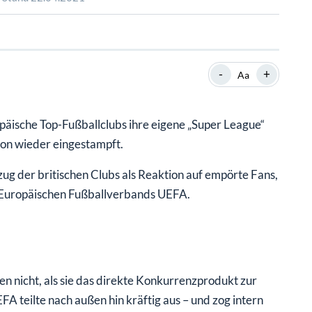
SHOP
SHOP
WEBINARE
WEBINARE
RATGEBER
RATGEBER
-
+
Aa
SHOP
WEBINARE
RATGEBER
päische Top-Fußballclubs ihre eigene „Super League“
hon wieder eingestampft.
ug der britischen Clubs als Reaktion auf empörte Fans,
s Europäischen Fußballverbands UEFA.
 nicht, als sie das direkte Konkurrenzprodukt zur
A teilte nach außen hin kräftig aus – und zog intern