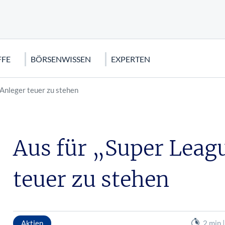
FFE
BÖRSENWISSEN
EXPERTEN
Anleger teuer zu stehen
S
AR (USD)
FFE
NALYSE
EUROPA
OPTIONEN
KRYPTOWÄHRUNGEN
STRATEGISCHE METALLE
FINANZKRISE
s
e: Wetten auf den Dax
rden
cks
Eurostoxx 50
Optionen für Einsteiger: Keine A
Bitcoin
Euro Krise
Optionen
Aus für „Super Lea
100
ve
Nestlé Aktie
US Finanzkrise
Call-Optionen: Der Turbo für Ih
e Indikatoren
Griechenland Krise
teuer zu stehen
ors Aktie
stoffe
ie
Aktien
2 min 