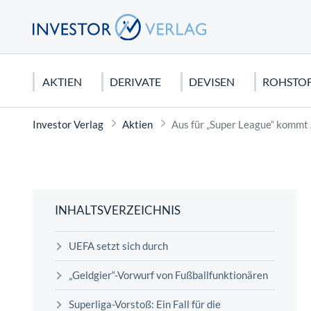
AKTIEN
DERIVATE
DEVISEN
ROHSTO
Investor Verlag
Aktien
Aus für „Super League“ kommt 
DEUTSCHLAND
CFDS & CFD-HANDEL
EURO
EDELMETALLE
AKTIEN KAUFEN
USA
FUTURE
US DOLL
ROHSTO
CHARTA
DAX 40
CFDs für Anfänger
Gold
Dividendenaktien
Dow Jone
Dax Futur
Seltene E
Candlesti
MDAX
Silber
Orderarten
NASDAQ 
Rohöl
Elliot Wa
INHALTSVERZEICHNIS
SDAX
Platin
Kapitalschutzwissen
S&P 500
Erdgas
Technisch
UEFA setzt sich durch
Mercedes Benz Aktie
Kupfer
Wirtschaftstheorien
Tesla Mot
Agrar Roh
FONDS
Biontech Aktie
Palladium
Apple Akt
Graphit
„Geldgier“-Vorwurf von Fußballfunktionären
Sinnvolles Fondssparen: Geht das
Superliga-Vorstoß: Ein Fall für die