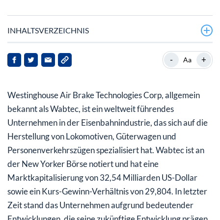
INHALTSVERZEICHNIS
Was bedeutet die aktuelle Analystenbewertung für
-
+
Aa
Wabtec?
Wie bedeutend ist der Lokomotivauftrag aus
Westinghouse Air Brake Technologies Corp, allgemein
Kasachstan?
bekannt als Wabtec, ist ein weltweit führendes
Welchen Einfluss hat die Aktienperformance auf die
Unternehmen in der Eisenbahnindustrie, das sich auf die
Bewertung von Wabtec?
Herstellung von Lokomotiven, Güterwagen und
Personenverkehrszügen spezialisiert hat. Wabtec ist an
Welche allgemeinen Markttrends wirken sich auf
der New Yorker Börse notiert und hat eine
Wabtec aus?
Marktkapitalisierung von 32,54 Milliarden US-Dollar
sowie ein Kurs-Gewinn-Verhältnis von 29,804. In letzter
Zeit stand das Unternehmen aufgrund bedeutender
Entwicklungen, die seine zukünftige Entwicklung prägen