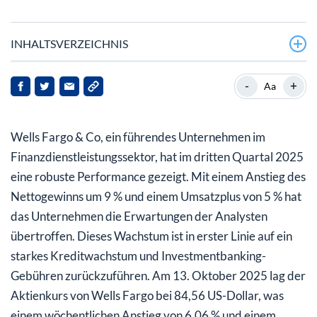
INHALTSVERZEICHNIS
Was ist der Grund für den jüngsten Erfolg von Wells
-
+
Aa
Fargo?
Wie schneidet die finanzielle Leistung von Wells Fargo
Wells Fargo & Co, ein führendes Unternehmen im
im Vergleich zu den Branchenstandards ab?
Finanzdienstleistungssektor, hat im dritten Quartal 2025
Was sind die wichtigsten Finanzkennzahlen für Wells
eine robuste Performance gezeigt. Mit einem Anstieg des
Fargo?
Nettogewinns um 9 % und einem Umsatzplus von 5 % hat
das Unternehmen die Erwartungen der Analysten
Wie sieht die Zukunft für Wells Fargo aus?
übertroffen. Dieses Wachstum ist in erster Linie auf ein
starkes Kreditwachstum und Investmentbanking-
Gebühren zurückzuführen. Am 13. Oktober 2025 lag der
Aktienkurs von Wells Fargo bei 84,56 US-Dollar, was
einem wöchentlichen Anstieg von 6,06 % und einem