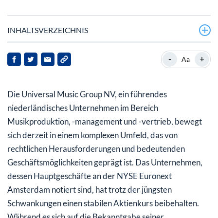
INHALTSVERZEICHNIS
Vor welchen rechtlichen Herausforderungen steht die
-
+
Aa
Universal Music Group?
Wie ist die finanzielle Lage der Universal Music Group?
Die Universal Music Group NV, ein führendes
Welche strategischen Schritte unternimmt die
niederländisches Unternehmen im Bereich
Universal Music Group?
Musikproduktion, -management und -vertrieb, bewegt
sich derzeit in einem komplexen Umfeld, das von
Wie sieht die Zukunft für die Universal Music Group
rechtlichen Herausforderungen und bedeutenden
aus?
Geschäftsmöglichkeiten geprägt ist. Das Unternehmen,
dessen Hauptgeschäfte an der NYSE Euronext
Amsterdam notiert sind, hat trotz der jüngsten
Schwankungen einen stabilen Aktienkurs beibehalten.
Während es sich auf die Bekanntgabe seiner