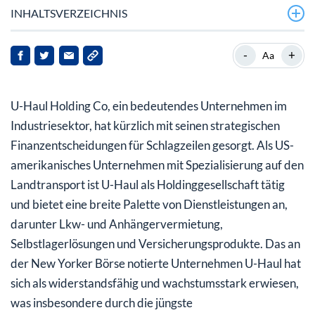
INHALTSVERZEICHNIS
Was bedeutet die jüngste Dividendenankündigung für
-
+
Aa
Anleger?
Wie hat sich die Aktie von U-Haul in den letzten zehn
U-Haul Holding Co, ein bedeutendes Unternehmen im
Jahren entwickelt?
Industriesektor, hat kürzlich mit seinen strategischen
Ist die Aktie von U-Haul überbewertet oder
Finanzentscheidungen für Schlagzeilen gesorgt. Als US-
unterbewertet?
amerikanisches Unternehmen mit Spezialisierung auf den
Landtransport ist U-Haul als Holdinggesellschaft tätig
Was sollten Anleger in Zukunft beachten?
und bietet eine breite Palette von Dienstleistungen an,
darunter Lkw- und Anhängervermietung,
Selbstlagerlösungen und Versicherungsprodukte. Das an
der New Yorker Börse notierte Unternehmen U-Haul hat
sich als widerstandsfähig und wachstumsstark erwiesen,
was insbesondere durch die jüngste