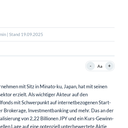
SHOP
SHOP
WEBINARE
WEBINARE
RATGEBER
RATGEBER
min | Stand 19.09.2025
SHOP
WEBINARE
RATGEBER
-
+
Aa
rnehmen mit Sitz in Minato-ku, Japan, hat mit seinen
ktor erzielt. Als wichtiger Akteur auf den
alfonds mit Schwerpunkt auf internetbezogenen Start-
ter Brokerage, Investmentbanking und mehr. Das an der
lisierung von 2,22 Billionen JPY und ein Kurs-Gewinn-
iellen Lage auf eine potenziell unterbewertete Aktie