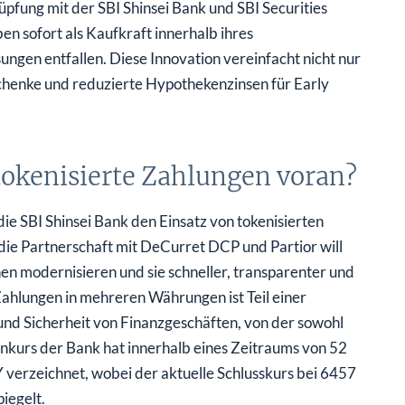
pfung mit der SBI Shinsei Bank und SBI Securities
n sofort als Kaufkraft innerhalb ihres
gen entfallen. Diese Innovation vereinfacht nicht nur
chenke und reduzierte Hypothekenzinsen für Early
 tokenisierte Zahlungen voran?
ie SBI Shinsei Bank den Einsatz von tokenisierten
die Partnerschaft mit DeCurret DCP und Partior will
n modernisieren und sie schneller, transparenter und
 Zahlungen in mehreren Währungen ist Teil einer
und Sicherheit von Finanzgeschäften, von der sowohl
nkurs der Bank hat innerhalb eines Zeitraums von 52
rzeichnet, wobei der aktuelle Schlusskurs bei 6457
iegelt.