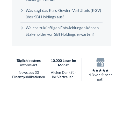
überhaupt?
Worauf Sie bei ETFs achten sollten
Was sagt das Kurs-Gewinn-Verhältnis (KGV)
über SBI Holdings aus?
Welche zukünftigen Entwicklungen können
Stakeholder von SBI Holdings erwarten?
Täglich bestens
10.000 Leser im
informiert
Monat
★★★★★
News aus 33
Vielen Dank für
4.3 von 5: sehr
Finanzpublikationen
Ihr Vertrauen!
gut!