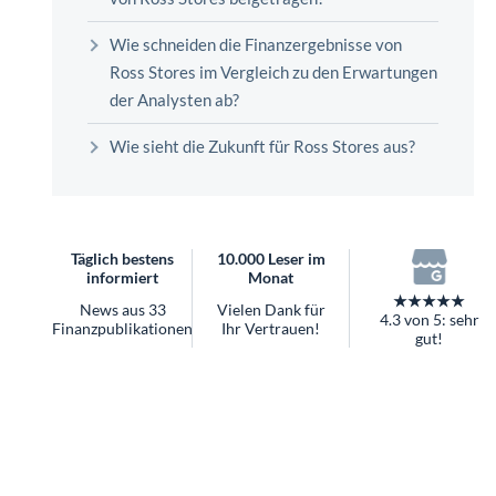
überhaupt?
Worauf Sie bei ETFs achten sollten
Wie schneiden die Finanzergebnisse von
Ross Stores im Vergleich zu den Erwartungen
der Analysten ab?
Wie sieht die Zukunft für Ross Stores aus?
Täglich bestens
10.000 Leser im
informiert
Monat
★★★★★
News aus 33
Vielen Dank für
4.3 von 5: sehr
Finanzpublikationen
Ihr Vertrauen!
gut!