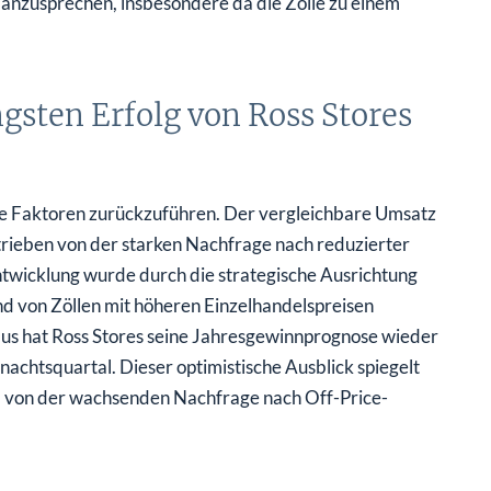
anzusprechen, insbesondere da die Zölle zu einem
sten Erfolg von Ross Stores
ige Faktoren zurückzuführen. Der vergleichbare Umsatz
rieben von der starken Nachfrage nach reduzierter
ntwicklung wurde durch die strategische Ausrichtung
d von Zöllen mit höheren Einzelhandelspreisen
aus hat Ross Stores seine Jahresgewinnprognose wieder
htsquartal. Dieser optimistische Ausblick spiegelt
r, von der wachsenden Nachfrage nach Off-Price-