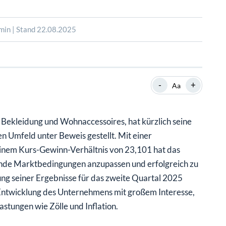
SHOP
SHOP
WEBINARE
WEBINARE
RATGEBER
RATGEBER
min | Stand 22.08.2025
SHOP
WEBINARE
RATGEBER
-
+
Aa
r Bekleidung und Wohnaccessoires, hat kürzlich seine
n Umfeld unter Beweis gestellt. Mit einer
einem Kurs-Gewinn-Verhältnis von 23,101 hat das
ende Marktbedingungen anzupassen und erfolgreich zu
ung seiner Ergebnisse für das zweite Quartal 2025
 Entwicklung des Unternehmens mit großem Interesse,
astungen wie Zölle und Inflation.