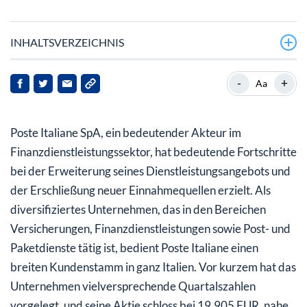
INHALTSVERZEICHNIS
Was sagen die jüngsten Finanzergebnisse aus?
-
+
Aa
Wie nutzt Poste Italiane die digitale Transformation?
Poste Italiane SpA, ein bedeutender Akteur im
Welche Auswirkungen hat die Erweiterung der
Dienstleistungen auf Poste Italiane?
Finanzdienstleistungssektor, hat bedeutende Fortschritte
bei der Erweiterung seines Dienstleistungsangebots und
Welche Herausforderungen und Chancen liegen vor
der Erschließung neuer Einnahmequellen erzielt. Als
Poste Italiane?
diversifiziertes Unternehmen, das in den Bereichen
Versicherungen, Finanzdienstleistungen sowie Post- und
Paketdienste tätig ist, bedient Poste Italiane einen
breiten Kundenstamm in ganz Italien. Vor kurzem hat das
Unternehmen vielversprechende Quartalszahlen
vorgelegt, und seine Aktie schloss bei 19,905 EUR, nahe