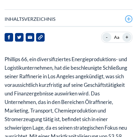
INHALTSVERZEICHNIS
Welche Auswirkungen wird die Schließung der
-
+
Aa
Raffinerie auf die Geschäftstätigkeit von Phillips 66
haben?
Phillips 66, ein diversifiziertes Energieproduktions- und
Wie hat sich die Aktie von Phillips 66 in letzter Zeit
Logistikunternehmen, hat die beschleunigte Schließung
entwickelt?
seiner Raffinerie in Los Angeles angekündigt, was sich
Ist die Aktie von Phillips 66 überbewertet oder
voraussichtlich kurzfristig auf seine Geschäftstätigkeit
unterbewertet?
und Finanzergebnisse auswirken wird. Das
Unternehmen, das in den Bereichen Ölraffinerie,
Was sollten Anleger jetzt tun?
Marketing, Transport, Chemieproduktion und
Stromerzeugung tätig ist, befindet sich in einer
schwierigen Lage, da es seinen strategischen Fokus neu
ausrichtet. Mit einer Marktkapitalisierung von 53,59