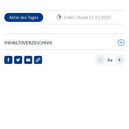
Aktie des Tages
2 min | Stand 17.11.2025
INHALTSVERZEICHNIS
Überblick über Pan Pacific International Holdings Corp
-
+
Aa
Wie haben sich die jüngsten geopolitischen Spannungen
auf die Aktie von Pan Pacific ausgewirkt?
Was bedeutet das für Anleger und Stakeholder?
Ausblick: Was sollten Anleger jetzt tun?