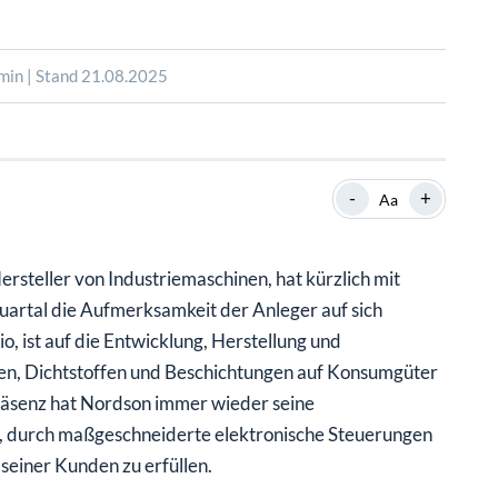
SHOP
SHOP
WEBINARE
WEBINARE
RATGEBER
RATGEBER
min | Stand 21.08.2025
SHOP
WEBINARE
RATGEBER
-
+
Aa
steller von Industriemaschinen, hat kürzlich mit
uartal die Aufmerksamkeit der Anleger auf sich
, ist auf die Entwicklung, Herstellung und
n, Dichtstoffen und Beschichtungen auf Konsumgüter
 Präsenz hat Nordson immer wieder seine
lt, durch maßgeschneiderte elektronische Steuerungen
einer Kunden zu erfüllen.