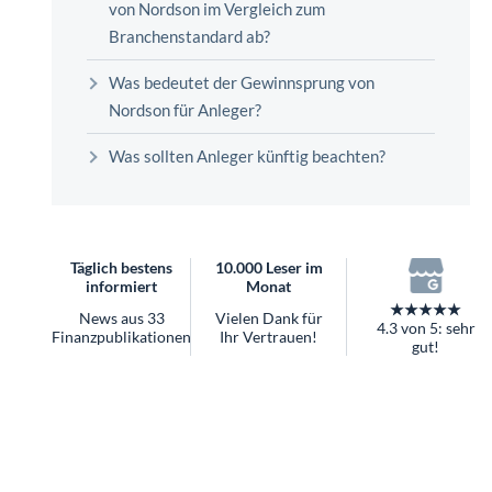
überhaupt?
Branchenstandard ab?
Worauf Sie bei ETFs achten sollten
Was bedeutet der Gewinnsprung von
Nordson für Anleger?
Was sollten Anleger künftig beachten?
Täglich bestens
10.000 Leser im
informiert
Monat
★★★★★
News aus 33
Vielen Dank für
4.3 von 5: sehr
Finanzpublikationen
Ihr Vertrauen!
gut!