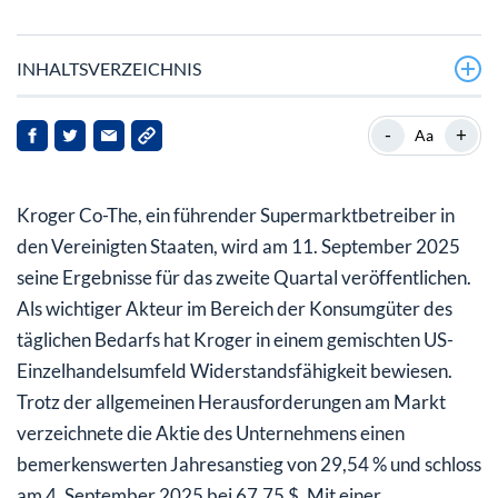
INHALTSVERZEICHNIS
Wie hat sich Kroger in einem gemischten
-
+
Aa
Einzelhandelssektor entwickelt?
Was bedeutet der aktuelle Arbeitsmarktbericht für
Kroger Co-The, ein führender Supermarktbetreiber in
Kroger?
den Vereinigten Staaten, wird am 11. September 2025
Wie ist die finanzielle Gesundheit von Kroger im
seine Ergebnisse für das zweite Quartal veröffentlichen.
Vergleich zu anderen Unternehmen der Branche?
Als wichtiger Akteur im Bereich der Konsumgüter des
täglichen Bedarfs hat Kroger in einem gemischten US-
Was können Anleger vom bevorstehenden
Einzelhandelsumfeld Widerstandsfähigkeit bewiesen.
Gewinnbericht von Kroger erwarten?
Trotz der allgemeinen Herausforderungen am Markt
verzeichnete die Aktie des Unternehmens einen
bemerkenswerten Jahresanstieg von 29,54 % und schloss
am 4. September 2025 bei 67,75 $. Mit einer