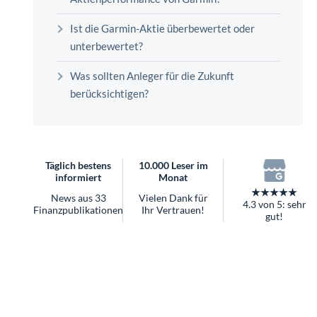
überhaupt?
Worauf Sie bei ETFs achten sollten
Ist die Garmin-Aktie überbewertet oder
unterbewertet?
Was sollten Anleger für die Zukunft
berücksichtigen?
Täglich bestens
10.000 Leser im
informiert
Monat
★★★★★
News aus 33
Vielen Dank für
4.3 von 5: sehr
Finanzpublikationen
Ihr Vertrauen!
gut!