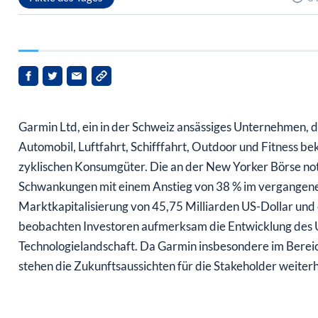
Garmin Ltd, ein in der Schweiz ansässiges Unternehmen, d
Automobil, Luftfahrt, Schifffahrt, Outdoor und Fitness beka
zyklischen Konsumgüter. Die an der New Yorker Börse noti
Schwankungen mit einem Anstieg von 38 % im vergangenen
Marktkapitalisierung von 45,75 Milliarden US-Dollar un
beobachten Investoren aufmerksam die Entwicklung des 
Technologielandschaft. Da Garmin insbesondere im Bereich
stehen die Zukunftsaussichten für die Stakeholder weiterh