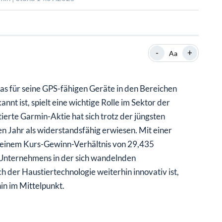
SHOP
SHOP
WEBINARE
WEBINARE
RATGEBER
RATGEBER
-
+
Aa
SHOP
WEBINARE
RATGEBER
as für seine GPS-fähigen Geräte in den Bereichen
nnt ist, spielt eine wichtige Rolle im Sektor der
erte Garmin-Aktie hat sich trotz der jüngsten
 Jahr als widerstandsfähig erwiesen. Mit einer
d einem Kurs-Gewinn-Verhältnis von 29,435
Unternehmens in der sich wandelnden
 der Haustiertechnologie weiterhin innovativ ist,
in im Mittelpunkt.