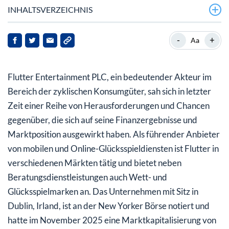
INHALTSVERZEICHNIS
Was treibt die jüngste finanzielle Performance von
-
+
Aa
Flutter an?
Wie haben sich regulatorische Entwicklungen auf
Flutter Entertainment PLC, ein bedeutender Akteur im
Flutter ausgewirkt?
Bereich der zyklischen Konsumgüter, sah sich in letzter
Ist die Flutter-Aktie überbewertet oder unterbewertet?
Zeit einer Reihe von Herausforderungen und Chancen
gegenüber, die sich auf seine Finanzergebnisse und
Wie sieht die Zukunft für Flutter Entertainment aus?
Marktposition ausgewirkt haben. Als führender Anbieter
von mobilen und Online-Glücksspieldiensten ist Flutter in
verschiedenen Märkten tätig und bietet neben
Beratungsdienstleistungen auch Wett- und
Glücksspielmarken an. Das Unternehmen mit Sitz in
Dublin, Irland, ist an der New Yorker Börse notiert und
hatte im November 2025 eine Marktkapitalisierung von