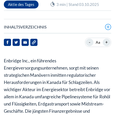
Aktie des Tages
3 min | Stand 03.10.2025
INHALTSVERZEICHNIS
Vor welchen Herausforderungen steht Enbridge in
-
+
Aa
Kanada?
Wie passt sich Enbridge an regulatorische
Enbridge Inc., ein führendes
Herausforderungen an?
Energieversorgungsunternehmen, sorgt mit seinen
Wie sieht die finanzielle Performance von Enbridge aus?
strategischen Manövern inmitten regulatorischer
Herausforderungen in Kanada für Schlagzeilen. Als
Ist die Enbridge-Aktie überbewertet oder
wichtiger Akteur im Energiesektor betreibt Enbridge vor
unterbewertet?
allem in Kanada umfangreiche Pipelinesysteme für Rohöl
Was sollten Stakeholder und Investoren für die Zukunft
und Flüssigkeiten, Erdgastransport sowie Midstream-
berücksichtigen?
Geschäfte. Die jüngsten Finanzergebnisse und