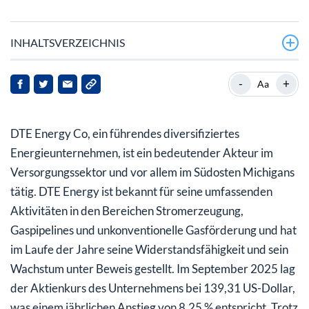
INHALTSVERZEICHNIS
Was treibt die jüngste Aktienperformance von DTE
-
+
Aa
Energy an?
Wie beurteilen Analysten die finanziellen Aussichten
DTE Energy Co, ein führendes diversifiziertes
von DTE Energy?
Energieunternehmen, ist ein bedeutender Akteur im
Ist die Aktie von DTE Energy überbewertet oder
Versorgungssektor und vor allem im Südosten Michigans
unterbewertet?
tätig. DTE Energy ist bekannt für seine umfassenden
Aktivitäten in den Bereichen Stromerzeugung,
Was sollten Stakeholder und Anleger für die Zukunft
Gaspipelines und unkonventionelle Gasförderung und hat
berücksichtigen?
im Laufe der Jahre seine Widerstandsfähigkeit und sein
Wachstum unter Beweis gestellt. Im September 2025 lag
der Aktienkurs des Unternehmens bei 139,31 US-Dollar,
was einem jährlichen Anstieg von 8,25 % entspricht. Trotz