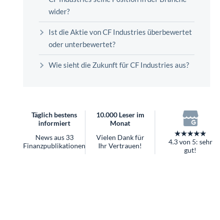
überhaupt?
wider?
Worauf Sie bei ETFs achten sollten
Ist die Aktie von CF Industries überbewertet
oder unterbewertet?
Wie sieht die Zukunft für CF Industries aus?
Täglich bestens
10.000 Leser im
informiert
Monat
★★★★★
News aus 33
Vielen Dank für
4.3 von 5: sehr
Finanzpublikationen
Ihr Vertrauen!
gut!