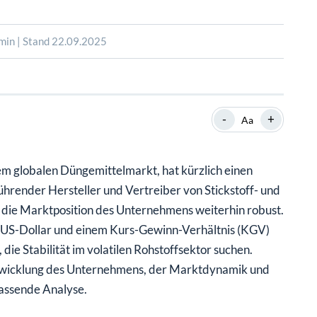
SHOP
SHOP
WEBINARE
WEBINARE
RATGEBER
RATGEBER
min | Stand 22.09.2025
SHOP
WEBINARE
RATGEBER
-
+
Aa
em globalen Düngemittelmarkt, hat kürzlich einen
ührender Hersteller und Vertreiber von Stickstoff- und
d die Marktposition des Unternehmens weiterhin robust.
n US-Dollar und einem Kurs-Gewinn-Verhältnis (KGV)
, die Stabilität im volatilen Rohstoffsektor suchen.
Entwicklung des Unternehmens, der Marktdynamik und
assende Analyse.