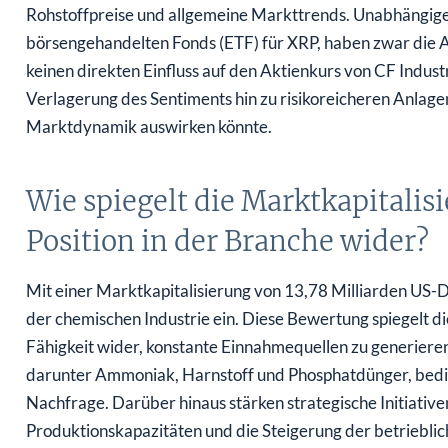
Rohstoffpreise und allgemeine Markttrends. Unabhängige 
börsengehandelten Fonds (ETF) für XRP, haben zwar die 
keinen direkten Einfluss auf den Aktienkurs von CF Indust
Verlagerung des Sentiments hin zu risikoreicheren Anlage
Marktdynamik auswirken könnte.
Wie spiegelt die Marktkapitalis
Position in der Branche wider?
Mit einer Marktkapitalisierung von 13,78 Milliarden US-D
der chemischen Industrie ein. Diese Bewertung spiegelt 
Fähigkeit wider, konstante Einnahmequellen zu generiere
darunter Ammoniak, Harnstoff und Phosphatdünger, bedien
Nachfrage. Darüber hinaus stärken strategische Initiative
Produktionskapazitäten und die Steigerung der betrieblic