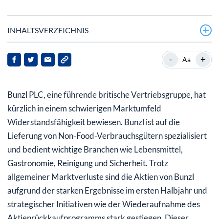
INHALTSVERZEICHNIS
Was treibt den jüngsten Kursanstieg von Bunzl an?
-
+
Aa
Wie sieht die finanzielle Performance von Bunzl aus?
Bunzl PLC, eine führende britische Vertriebsgruppe, hat
Ist die Bunzl-Aktie überbewertet oder unterbewertet?
kürzlich in einem schwierigen Marktumfeld
Widerstandsfähigkeit bewiesen. Bunzl ist auf die
Lieferung von Non-Food-Verbrauchsgütern spezialisiert
und bedient wichtige Branchen wie Lebensmittel,
Gastronomie, Reinigung und Sicherheit. Trotz
allgemeiner Marktverluste sind die Aktien von Bunzl
aufgrund der starken Ergebnisse im ersten Halbjahr und
strategischer Initiativen wie der Wiederaufnahme des
Aktienrückkaufprogramms stark gestiegen. Dieser